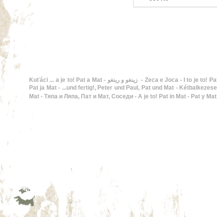
Kuťáci ... a je to! Pat a Mat - زينغو و رينغو - Zeca e Joca - I to je to! Pat i Mat - En Pat i en Mat - Buurman en Buurman, De twee stuntels - ...and that's it!, Pat and Mat - Hupsis!,
Pat ja Mat - ...und fertig!, Peter und Paul, Pat und Mat - Kétbalkezesek, Pat
Mat - Тяпа и Ляпа, Пат и Мат, Соседи - A je to! Pat in Mat - Pat y Ma