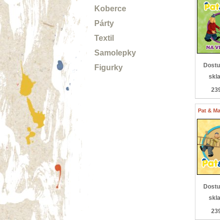
Koberce
Párty
Textil
Samolepky
Dostu
Figurky
skl
23
Pat & Ma
Dostu
skl
23