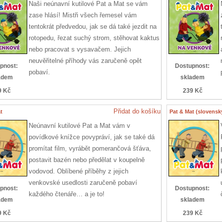
Naši neúnavní kutilové Pat a Mat se vám
zase hlásí! Mistři všech řemesel vám
tentokrát předvedou, jak se dá také jezdit na
rotopedu, řezat suchý strom, stěhovat kaktus
nebo pracovat s vysavačem. Jejich
neuvěřitelné příhody vás zaručeně opět
pnost:
Dostupnost:
pobaví.
adem
skladem
9 Kč
239 Kč
Přidat do košíku
t
Pat & Mat (slovensk
Neúnavní kutilové Pat a Mat vám v
povídkové knížce povypráví, jak se také dá
promítat film, vyrábět pomerančová šťáva,
postavit bazén nebo předělat v koupelně
vodovod. Oblíbené příběhy z jejich
venkovské usedlosti zaručeně pobaví
pnost:
Dostupnost:
každého čtenáře… a je to!
adem
skladem
9 Kč
239 Kč