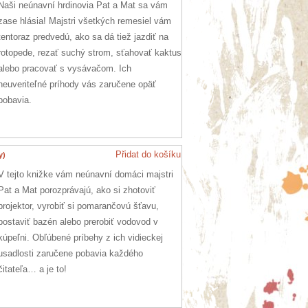
Naši neúnavní hrdinovia Pat a Mat sa vám
zase hlásia! Majstri všetkých remesiel vám
tentoraz predvedú, ako sa dá tiež jazdiť na
rotopede, rezať suchý strom, sťahovať kaktus
alebo pracovať s vysávačom. Ich
neuveriteľné príhody vás zaručene opäť
pobavia.
Přidat do košíku
y)
V tejto knižke vám neúnavní domáci majstri
Pat a Mat porozprávajú, ako si zhotoviť
projektor, vyrobiť si pomarančovú šťavu,
postaviť bazén alebo prerobiť vodovod v
kúpeľni. Obľúbené príbehy z ich vidieckej
usadlosti zaručene pobavia každého
čitateľa… a je to!