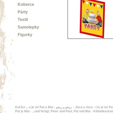
Koberce
Párty
Textil
Samolepky
Figurky
Kuťáci ... a je to! Pat a Mat - زينغو و رينغو - Zeca e Joca - I to je to! Pat i Mat - En Pat i en Mat - Buurman en Buurman, De twee stuntels - ...and that's it!, Pat and Mat - Hupsis!,
Pat ja Mat - ...und fertig!, Peter und Paul, Pat und Mat - Kétbalkezesek, Pat