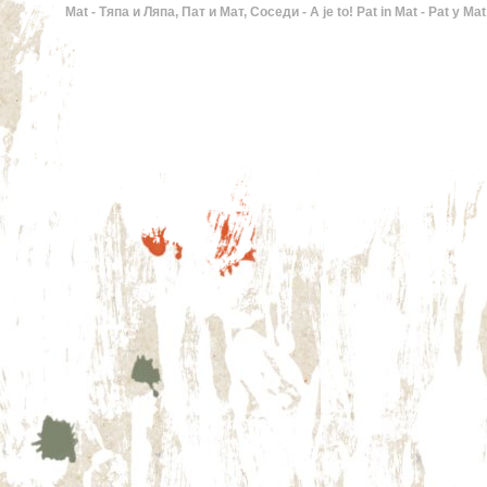
Mat - Тяпа и Ляпа, Пат и Мат, Соседи - A je to! Pat in Mat - Pat y Ma