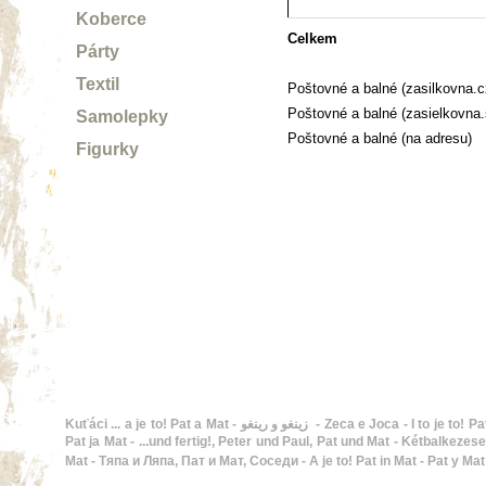
Koberce
Celkem
Párty
Textil
Poštovné a balné (zasilkovna.c
Poštovné a balné (zasielkovna.
Samolepky
Poštovné a balné (na adresu)
Figurky
Kuťáci ... a je to! Pat a Mat - زينغو و رينغو - Zeca e Joca - I to je to! Pat i Mat - En Pat i en Mat - Buurman en Buurman, De twee stuntels - ...and that's it!, Pat and Mat - Hupsis!,
Pat ja Mat - ...und fertig!, Peter und Paul, Pat und Mat - Kétbalkezesek, Pat
Mat - Тяпа и Ляпа, Пат и Мат, Соседи - A je to! Pat in Mat - Pat y Ma